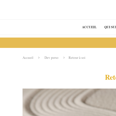
ACCUEIL
QUI SUI
Accueil
Dev perso
Retour à soi
Ret