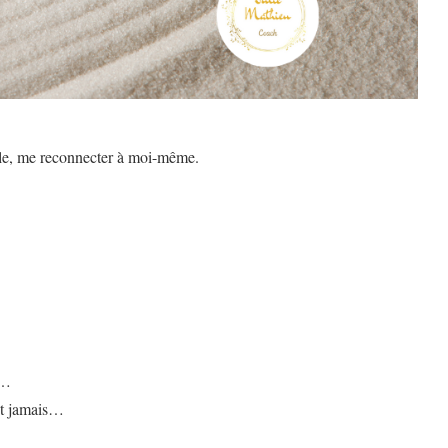
le, me reconnecter à moi-même.
s…
ent jamais…