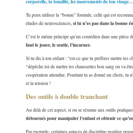
corporelle, ta tonalité, les mouvements de ton visage
Tu peux utiliser la “bonne” formule, celle qui est recomman
si tu n’es pas dans la bonne 
études de neurosciences,
C’est le même principe qu’un comédien dans une pièce de
faut le jouer, le sentir, l’incarner.
Si tu dis à ton enfant : “est-ce que tu préfères mettre tes c
“dépêche toi de mettre tes chaussettes bon sang on va être 
coopération attendue. Pourtant tu as donné un choix, tu n’
et la tension !
Des outils à double tranchant
Au delà de cet aspect, si on se résume aux outils pratiques
détournés pour manipuler l’enfant et obtenir ce qu’on
Par exemple, certaines astuces de discipline positive peuv