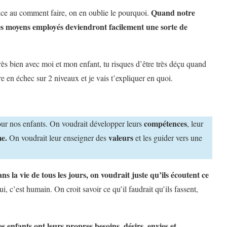
Quand notre
nce au comment faire, on en oublie le pourquoi.
 les moyens employés deviendront facilement une sorte de
très bien avec moi et mon enfant, tu risques d’être très déçu quand
tre en échec sur 2 niveaux et je vais t’expliquer en quoi.
compétences
our nos enfants. On voudrait développer leurs
, leur
me.
valeurs
On voudrait leur enseigner des
et les guider vers une
ns la vie de tous les jours, on voudrait juste qu’ils écoutent ce
oui, c’est humain. On croit savoir ce qu’il faudrait qu’ils fassent,
s enfants ont leurs propres besoins, désirs, envies et